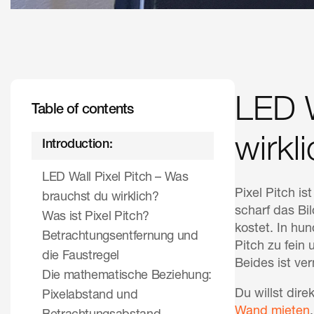
LED W
Table of contents
wirkl
Introduction:
LED Wall Pixel Pitch – Was
Pixel Pitch i
brauchst du wirklich?
scharf das Bi
Was ist Pixel Pitch?
kostet. In hu
Betrachtungsentfernung und
Pitch zu fein 
die Faustregel
Beides ist ve
Die mathematische Beziehung:
Du willst dir
Pixelabstand und
Wand mieten
.