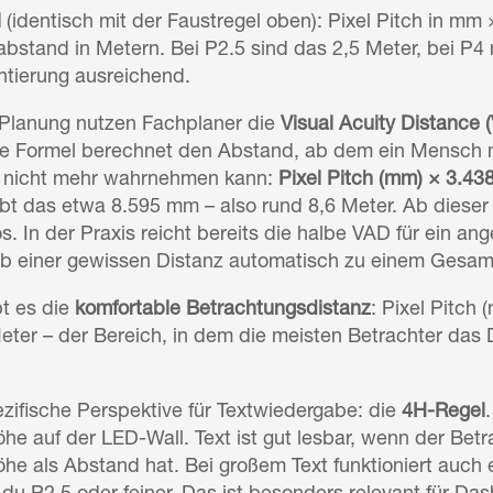
l
(identisch mit der Faustregel oben): Pixel Pitch in mm
bstand in Metern. Bei P2.5 sind das 2,5 Meter, bei P4 r
entierung ausreichend.
 Planung nutzen Fachplaner die
Visual Acuity Distance 
se Formel berechnet den Abstand, ab dem ein Mensch
el nicht mehr wahrnehmen kann:
Pixel Pitch (mm) × 3.43
ibt das etwa 8.595 mm – also rund 8,6 Meter. Ab diese
os. In der Praxis reicht bereits die halbe VAD für ein a
ab einer gewissen Distanz automatisch zu einem Gesa
t es die
komfortable Betrachtungsdistanz
: Pixel Pitch 
Meter – der Bereich, in dem die meisten Betrachter da
zifische Perspektive für Textwiedergabe: die
4H-Regel
e auf der LED-Wall. Text ist gut lesbar, wenn der Betr
e als Abstand hat. Bei großem Text funktioniert auch e