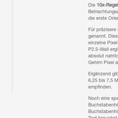
Die
10x-Rege
Betrachtungsa
die erste Ori
Für präzisere
genannt. Die
einzelne Pix
P2.5-Wall erg
absolut nahtl
Gehirn Pixel 
Ergänzend gib
6,25 bis 7,5 
empfinden.
Noch eine spe
Buchstabenhöh
Buchstabenhöh