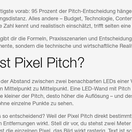
tigste vorab: 95 Prozent der Pitch-Entscheidung hängen
ngsdistanz. Alles andere – Budget, Technologie, Content
 Zahl kennt und realistisch einschätzt, trifft selten ei
 gibt dir die Formeln, Praxisszenarien und Entscheidung
ente, sondern die technische und wirtschaftliche Reali
st Pixel Pitch?
st der Abstand zwischen zwei benachbarten LEDs einer
on Mittelpunkt zu Mittelpunkt. Eine LED-Wand mit Pitc
Je kleiner der Pitch, desto höher die Auflösung – und d
hne einzelne Punkte zu sehen.
 so entscheidend? Weil der Pixel Pitch direkt bestimmt
 Entfernungen wirkt. Stell dir vor, du stehst zwei Mete
st die einzelnen Pixel, das Bild wirkt rasterig, Text ist