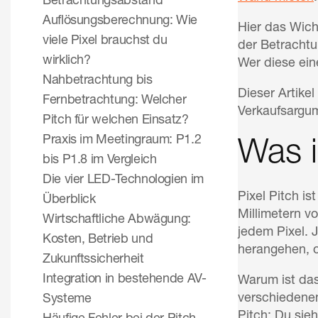
Betrachtungsabstand
Auflösungsberechnung: Wie
Hier das Wich
viele Pixel brauchst du
der Betrachtu
wirklich?
Wer diese eine
Nahbetrachtung bis
Dieser Artikel
Fernbetrachtung: Welcher
Verkaufsargum
Pitch für welchen Einsatz?
Praxis im Meetingraum: P1.2
Was i
bis P1.8 im Vergleich
Die vier LED-Technologien im
Pixel Pitch i
Überblick
Millimetern v
Wirtschaftliche Abwägung:
jedem Pixel. 
Kosten, Betrieb und
herangehen, o
Zukunftssicherheit
Integration in bestehende AV-
Warum ist das
verschiedenen
Systeme
Pitch: Du sieh