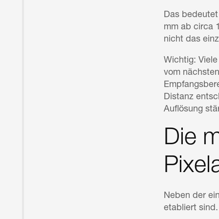
Das bedeutet 
mm ab circa 1
nicht das einz
Wichtig: Viel
vom nächsten 
Empfangsberei
Distanz entsc
Auflösung stär
Die 
Pixe
Neben der ein
etabliert sind.