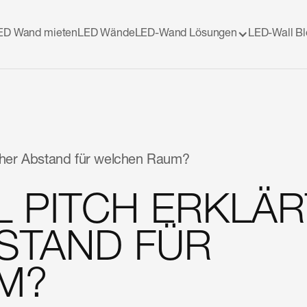
ED Wand mieten
LED Wände
LED-Wand Lösungen
LED-Wall B
lcher Abstand für welchen Raum?
L PITCH ERKLÄR
STAND FÜR
M?