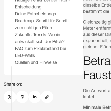
Häufige Fehler bei der Pitch-
dieselbe Entf
Entscheidung
bestimmt die B
Deine Entscheidungs-
Roadmap: Schritt für Schritt
Gleichzeitig g
zum richtigen Pitch
Meter entfern
aus dieser Di
Zukunfts-Trends: Wohin
exponentiell, 
entwickelt sich der Pitch?
gleicher Fläch
FAQ zum Pixelabstand bei
LED-Walls
Betra
Quellen und Hinweise
Faust
Share on:
Die Antwort a
lautet:
Minimale Betr