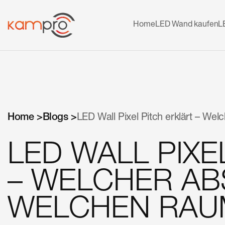
Home
LED Wand kaufen
L
Home >
Blogs >
LED Wall Pixel Pitch erklärt – We
LED WALL PIXE
– WELCHER AB
WELCHEN RAU