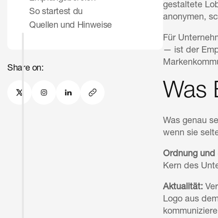
gestaltete Lo
So startest du
anonymen, sch
Quellen und Hinweise
Für Unterneh
— ist der Emp
Markenkommun
Share on:
Was 
Was genau sen
wenn sie selt
Ordnung und 
Kern des Unt
Aktualität:
Ver
Logo aus dem 
kommunizieren