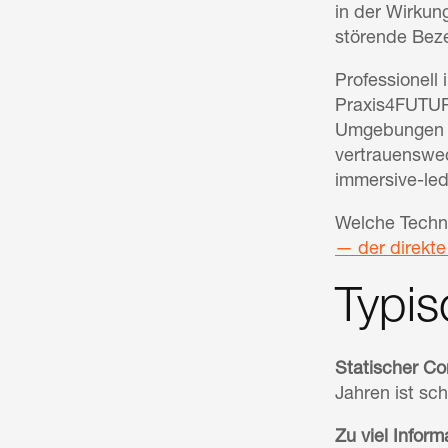
in der Wirkung
störende Beze
Professionell
Praxis4FUTURE
Umgebungen w
vertrauenswec
immersive-led
Welche Techn
— der direkte
Typis
Statischer Co
Jahren ist sc
Zu viel Inform