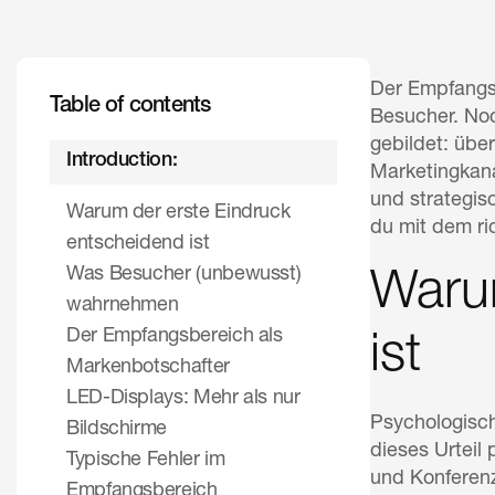
Der Empfangs
Table of contents
Besucher. Noc
gebildet: übe
Introduction:
Marketingkana
und strategis
Warum der erste Eindruck
du mit dem ric
entscheidend ist
Was Besucher (unbewusst)
Warum
wahrnehmen
Der Empfangsbereich als
ist
Markenbotschafter
LED-Displays: Mehr als nur
Psychologisch
Bildschirme
dieses Urteil
Typische Fehler im
und Konferenz
Empfangsbereich