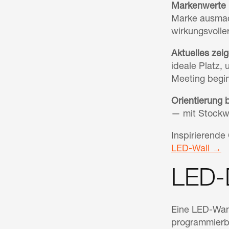
Markenwerte 
Marke ausmach
wirkungsvolle
Aktuelles zeig
ideale Platz,
Meeting begin
Orientierung b
— mit Stockw
Inspirierende
LED-Wall →
LED-D
Eine LED-Wand 
programmierba