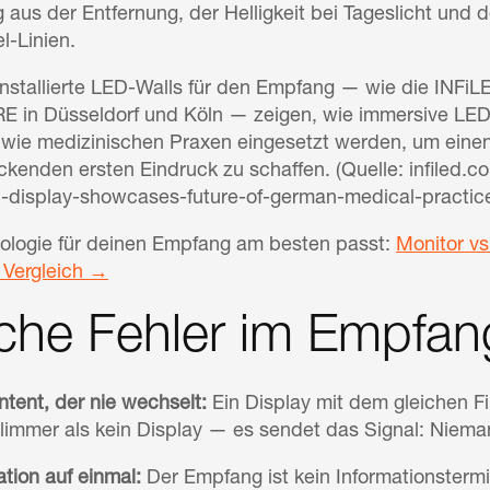
 aus der Entfernung, der Helligkeit bei Tageslicht und 
l-Linien.
 installierte LED-Walls für den Empfang — wie die INFi
 in Düsseldorf und Köln — zeigen, wie immersive LED
ie medizinischen Praxen eingesetzt werden, um einen 
kenden ersten Eindruck zu schaffen. (Quelle: infiled.co
-display-showcases-future-of-german-medical-practice
ologie für deinen Empfang am besten passt:
Monitor v
 Vergleich →
che Fehler im Empfan
ntent, der nie wechselt:
Ein Display mit dem gleichen F
hlimmer als kein Display — es sendet das Signal: Niem
ation auf einmal:
Der Empfang ist kein Informationstermi