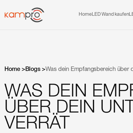
Home
LED Wand kaufen
L
Home >
Blogs >
Was dein Empfangsbereich über d
WAS DEIN EMP
ÜBER DEIN U
VERRÄT