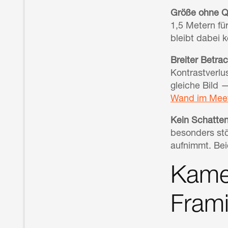
Größe ohne Qu
1,5 Metern fü
bleibt dabei k
Breiter Betra
Kontrastverlu
gleiche Bild
Wand im Meet
Kein Schatten
besonders stö
aufnimmt. Beid
Kamer
Fram