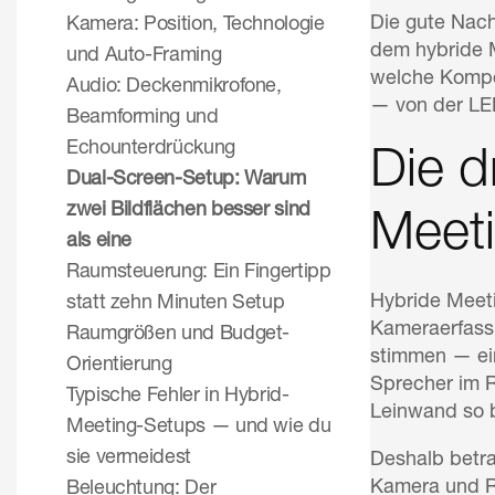
Die gute Nach
Kamera: Position, Technologie
dem hybride M
und Auto-Framing
welche Kompon
Audio: Deckenmikrofone,
— von der LE
Beamforming und
Echounterdrückung
Die d
Dual-Screen-Setup: Warum
zwei Bildflächen besser sind
Meet
als eine
Raumsteuerung: Ein Fingertipp
Hybride Meeti
statt zehn Minuten Setup
Kameraerfassu
Raumgrößen und Budget-
stimmen — eine
Orientierung
Sprecher im R
Typische Fehler in Hybrid-
Leinwand so bl
Meeting-Setups — und wie du
sie vermeidest
Deshalb betra
Kamera und Ra
Beleuchtung: Der