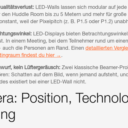
alitätsverlust:
LED-Walls lassen sich modular auf jed
r den Huddle Room bis zu 5 Metern und mehr für große
onstant, weil der Pixelpitch (z. B. P1.5 oder P1.2) unab
chtungswinkel:
LED-Displays bieten Betrachtungswinkel 
st. In einem Meeting, bei dem Teilnehmer rund um einen 
 — auch die Personen am Rand. Einen
detaillierten Ver
ingraum findest du hier →
.
wurf, kein Lüftergeräusch:
Zwei klassische Beamer-Pro
ren: Schatten auf dem Bild, wenn jemand aufsteht, und
es existiert bei einer LED-Wall nicht.
a: Position, Technol
ing