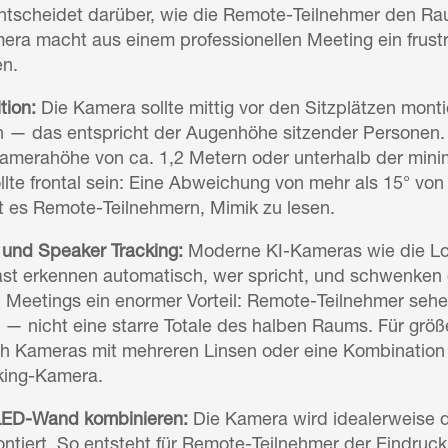
ntscheidet darüber, wie die Remote-Teilnehmer den R
mera macht aus einem professionellen Meeting ein frustri
en.
tion:
Die Kamera sollte mittig vor den Sitzplätzen monti
n — das entspricht der Augenhöhe sitzender Personen. 
amerahöhe von ca. 1,2 Metern oder unterhalb der mini
ollte frontal sein: Eine Abweichung von mehr als 15° vo
 es Remote-Teilnehmern, Mimik zu lesen.
 und Speaker Tracking:
Moderne KI-Kameras wie die Logi
st erkennen automatisch, wer spricht, und schwenken 
en Meetings ein enormer Vorteil: Remote-Teilnehmer seh
 nicht eine starre Totale des halben Raums. Für grö
ch Kameras mit mehreren Linsen oder eine Kombinatio
king-Kamera.
ED-Wand kombinieren:
Die Kamera wird idealerweise d
iert. So entsteht für Remote-Teilnehmer der Eindruck