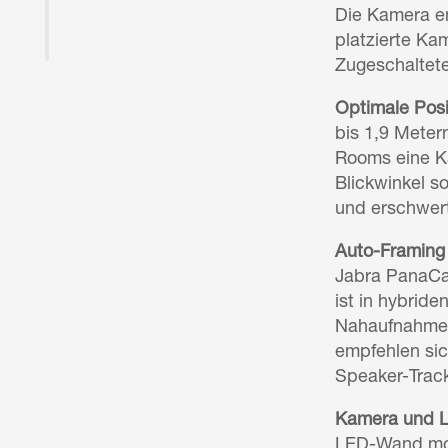
Die Kamera e
platzierte Ka
Zugeschaltet
Optimale Posi
bis 1,9 Meter
Rooms eine K
Blickwinkel s
und erschwert
Auto-Framing
Jabra PanaCa
ist in hybrid
Nahaufnahme —
empfehlen si
Speaker-Trac
Kamera und L
LED-Wand mont