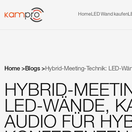
Home
LED Wand kaufen
L
Home >
Blogs >
Hybrid-Meeting-Technik: LED-Wän
HYBRID-MEETI
LED-WÄNDE, 
AUDIO FÜR HY