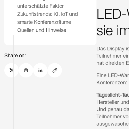
unterschätzte Faktor
LED-W
Zukunftstrends: KI, IoT und
smarte Konferenzräume
sie i
Quellen und Hinweise
Das Display i
Share on:
Teilnehmer e
hat direkten E
Eine LED-Wand
Konferenzen:
Tageslicht-Tau
Hersteller un
Und genau da
Teilnehmer vo
ausgewaschene